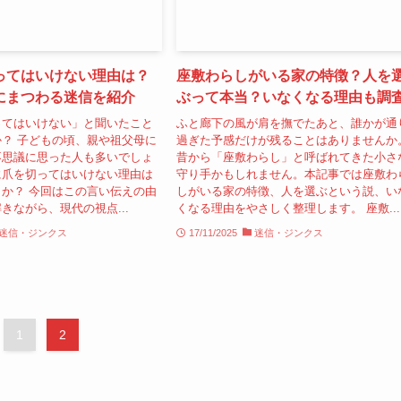
ってはいけない理由は？
座敷わらしがいる家の特徴？人を
にまつわる迷信を紹介
ぶって本当？いなくなる理由も調
ってはいけない」と聞いたこと
ふと廊下の風が肩を撫でたあと、誰かが通
？ 子どもの頃、親や祖父母に
過ぎた予感だけが残ることはありませんか
不思議に思った人も多いでしょ
昔から「座敷わらし」と呼ばれてきた小さ
に爪を切ってはいけない理由は
守り手かもしれません。本記事では座敷わ
か？ 今回はこの言い伝えの由
しがいる家の特徴、人を選ぶという説、い
きながら、現代の視点...
くなる理由をやさしく整理します。 座敷...
迷信・ジンクス
17/11/2025
迷信・ジンクス
1
2