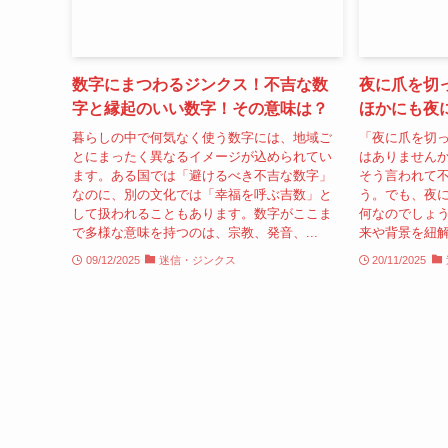
数字にまつわるジンクス！不吉な数
夜に爪を切
字と縁起のいい数字！その意味は？
ほかにも夜
暮らしの中で何気なく使う数字には、地域ご
「夜に爪を切
とにまったく異なるイメージが込められてい
はありませんか
ます。ある国では「避けるべき不吉な数字」
そう言われて
なのに、別の文化では「幸福を呼ぶ吉数」と
う。でも、夜
して扱われることもあります。数字がここま
何なのでしょう
で多様な意味を持つのは、宗教、発音、...
来や背景を紐解
09/12/2025
迷信・ジンクス
20/11/2025