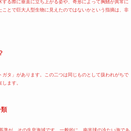
水する際に垂直に立ち上がる姿や、奇形によって胸鰭が異常に
たことで巨大人型生物に見えたのではないかという指摘は、非
？
トガタ」があります。この二つは同じものとして扱われがちで
在します。
分類
い基準が、その生息海域です。一般的に、南半球の冷たい海であ