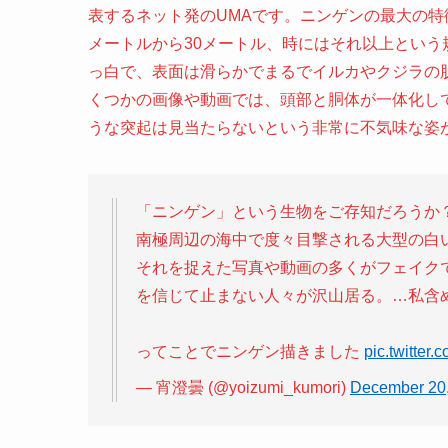
表するネット発のUMAです。
ニンゲンの最大の特
メートルから30メートル、時にはそれ以上とい
っ白で、表面は滑らかでまるでイルカやクジラの
くつかの画像や動画では、頭部と胴体が一体化し
うな突起は見当たらないという非常に不気味な姿
「ニンゲン」という生物をご存知だろうか
南極周辺の海中で度々目撃される大型の白
それを捉えた写真や動画の多くがフェイク
を信じて止まない人々が沢山居る。…私含
ってことでニンゲン描きました
pic.twitte
— 宵澄曇 (@yoizumi_kumori)
December 20